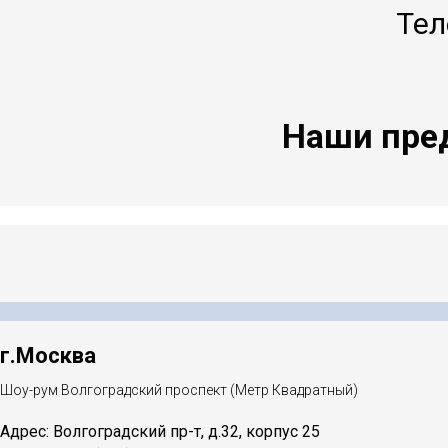
Тел
Наши пред
г.Москва
Шоу-рум Волгоградский проспект (Метр Квадратный)
Адрес: Волгоградский пр-т, д.32, корпус 25