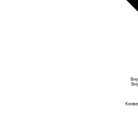
Вну
Вн
Конве