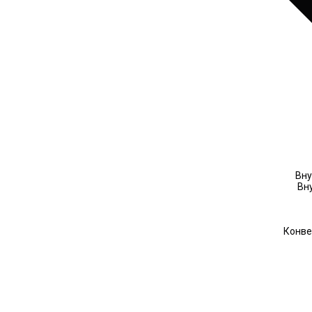
Вну
Вн
Конве