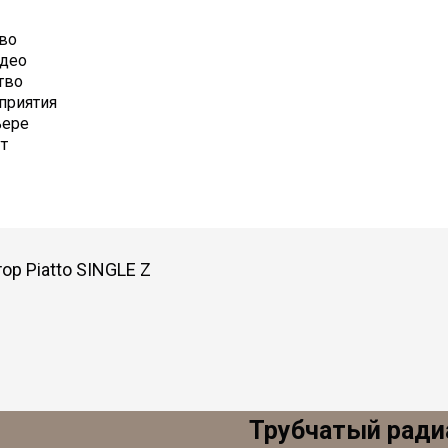
во
део
тво
приятия
ьере
т
ор Piatto SINGLE Z
Трубчатый радиа