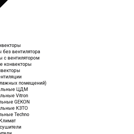
нвекторы
 без вентилятора
ы с вентилятором
е конвекторы
нвекторы
ентиляции
Влажных помещений)
ольные ЦДМ
льные Vitron
льные GEKON
ольные КЗТО
льные Techno
Климат
есушители
ители