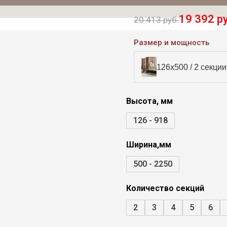
19 392 р
20 413 руб.
Размер и мощность
126х500 / 2 секции
Высота, мм
126 - 918
Ширина,мм
500 - 2250
Количество секций
2
3
4
5
6