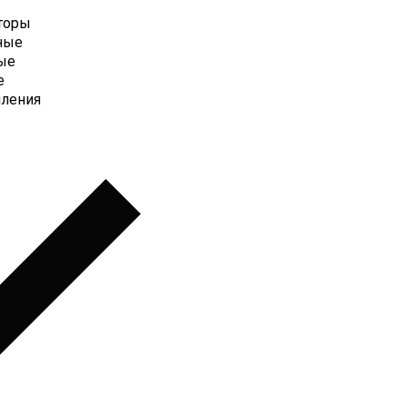
торы
ные
ые
е
пления