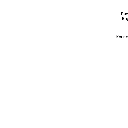
Вну
Вн
Конве