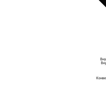
Вну
Вн
Конве