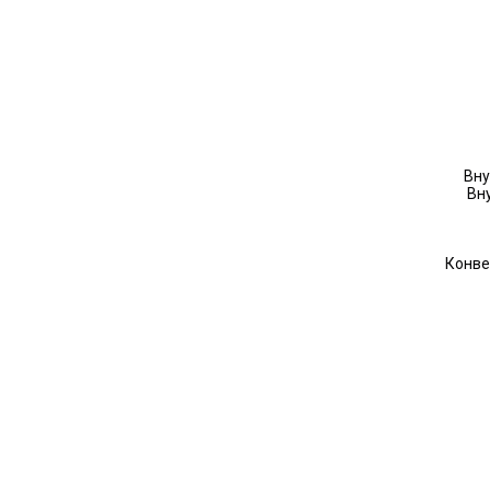
Вну
Вн
Конве