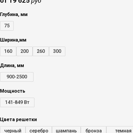
от 19 625
руб
Глубина, мм
75
Ширина,мм
160
200
260
300
Длина, мм
900-2500
Мощность
141-849 Вт
Цвета решетки
черный
серебро
шампань
бронза
темная